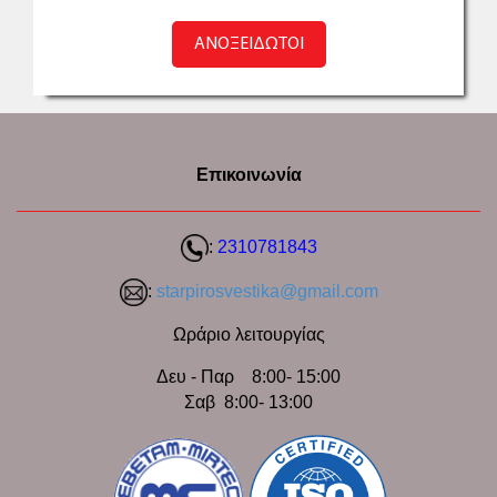
ΑΝΟΞΕΙΔΩΤΟΙ
Επικοινωνία
:
2310781843
:
starpirosvestika@gmail.com
Ωράριο λειτουργίας
Δευ - Παρ 8:00- 15:00
Σαβ 8:00- 13:00