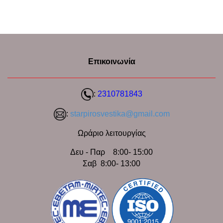
Επικοινωνία
:
2310781843
:
starpirosvestika@gmail.com
Ωράριο λειτουργίας
Δευ - Παρ 8:00- 15:00
Σαβ 8:00- 13:00