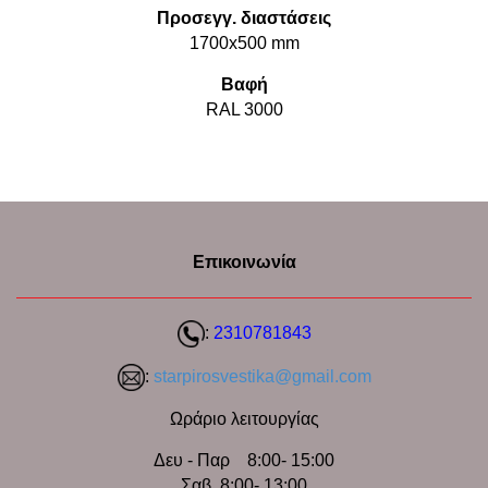
Προσεγγ. διαστάσεις
1700x500 mm
Βαφή
RAL 3000
Επικοινωνία
:
2310781843
:
starpirosvestika@gmail.com
Ωράριο λειτουργίας
Δευ - Παρ 8:00- 15:00
Σαβ 8:00- 13:00