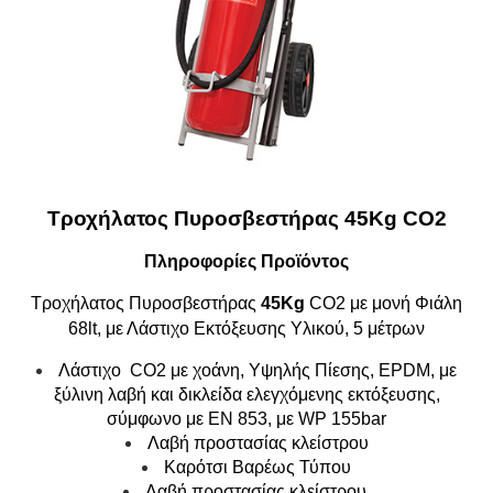
Τροχήλατος Πυροσβεστήρας 45Kg CΟ2
Πληροφορίες Προϊόντος
Τροχήλατος Πυροσβεστήρας
45Kg
CΟ2 με μονή Φιάλη
68lt, με Λάστιχο Εκτόξευσης Υλικού, 5 μέτρων
Λάστιχο CO2 με χοάνη, Υψηλής Πίεσης, EPDM, με
ξύλινη λαβή και δικλείδα ελεγχόμενης εκτόξευσης,
σύμφωνο με ΕΝ 853, με WP 155bar
Λαβή προστασίας κλείστρου
Καρότσι Βαρέως Τύπου
Λαβή προστασίας κλείστρου